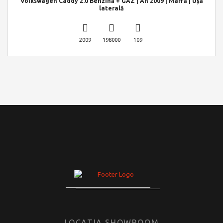
Volkswagen Caddy 2.0 Benzină + GAZ | An 2009 | Marfă | Ușă
laterală
2009
198000
109
LOCATIA SHOWROOM