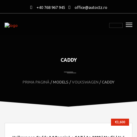
+40 768 967 945
office@autoctz.ro
CADDY
PRIMA PAGINĂ
/ MODELS /
VOLKSWAGEN
/ CADDY
€3,600