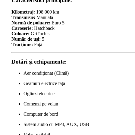
Caracteristici principale:
Kilometraj:
198.000 km
Transmisie:
Manuală
Normă de poluare:
Euro 5
Caroserie:
Hatchback
Culoare:
Gri închis
Număr de uși:
5
Tracțiune:
Față
Dotări și echipamente:
Aer condiționat (Climă)
Geamuri electrice față
Oglinzi electrice
Comenzi pe volan
Computer de bord
Sistem audio cu MP3, AUX, USB
Volan reglabil