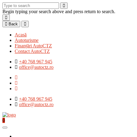
Begin typing your search above and press return to search.
Back
Acasă
Autoturisme
Finanțări AutoCTZ
Contact AutoCTZ
+40 768 967 945
office@autoctz.ro
+40 768 967 945
office@autoctz.ro
0