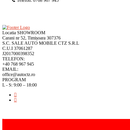
📞 Telefon: 0768 967 945
Locatia SHOWROOM
Carani nr 52, Timișoara 307376
S.C. SALE AUTO MOBILE CTZ S.R.L
C.U.I 37061287
J2017000398352
TELEFON:
+40 768 967 945
EMAIL:
office@autoctz.ro
PROGRAM
L - S: 9:00 – 18:00
top
loading