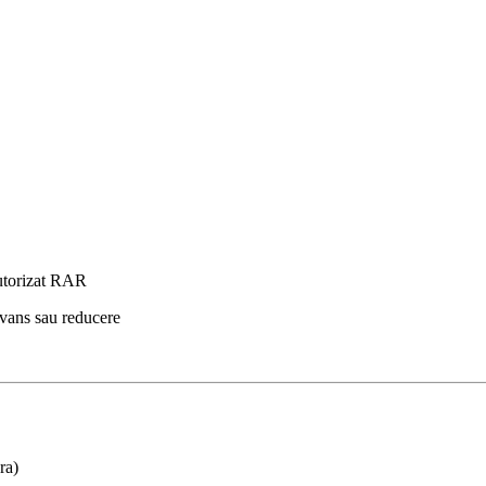
autorizat RAR
avans sau reducere
ra)