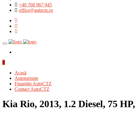
+40 768 967 945
office@autoctz.ro
0
Acasă
Autoturisme
Finanțări AutoCTZ
Contact AutoCTZ
Kia Rio, 2013, 1.2 Diesel, 75 HP
PRIMA PAGINĂ
/
UNCATEGORIZED
/ KIA RIO, 2013, 1.2 DIESE