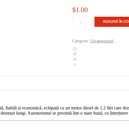
$
1.00
Cantitate
ADAUGĂ ÎN CO
Kia
Rio,
2013,
1.2
Categorie:
Uncategorized
Diesel,
75
HP,
Facebook
cutie
Twitter
manuala,
Email
Euro
5
Partajează
ă, fiabilă și economică, echipată cu un motor diesel de 1.2 litri care de
rumuri lungi. Autoturismul se prezintă într-o stare bună, cu întreținere 