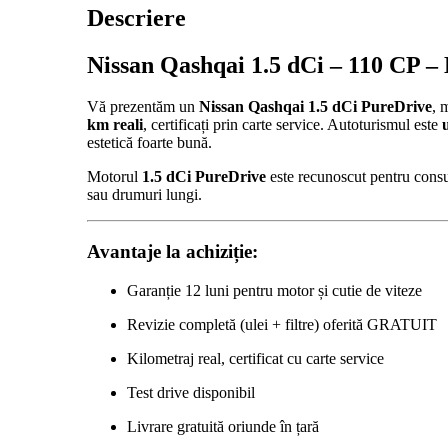
5
Descriere
–
SUV
Nissan Qashqai 1.5 dCi – 110 CP –
-
2011
–
Vă prezentăm un
Nissan Qashqai 1.5 dCi PureDrive
, 
Panoramic
km reali
, certificați prin carte service. Autoturismul este
estetică foarte bună.
Motorul
1.5 dCi PureDrive
este recunoscut pentru consum
sau drumuri lungi.
Avantaje la achiziție:
Garanție 12 luni pentru motor și cutie de viteze
Revizie completă (ulei + filtre) oferită GRATUIT
Kilometraj real, certificat cu carte service
Test drive disponibil
Livrare gratuită oriunde în țară