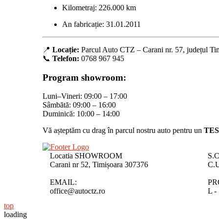
Kilometraj: 226.000 km
An fabricație: 31.01.2011
📍
Locație:
Parcul Auto CTZ – Carani nr. 57, județul Ti
📞
Telefon:
0768 967 945
Program showroom:
Luni–Vineri: 09:00 – 17:00
Sâmbătă: 09:00 – 16:00
Duminică: 10:00 – 14:00
Vă așteptăm cu drag în parcul nostru auto pentru un
TES
Locatia SHOWROOM
S.
Carani nr 52, Timișoara 307376
C.U
EMAIL:
PR
office@autoctz.ro
L -
top
loading