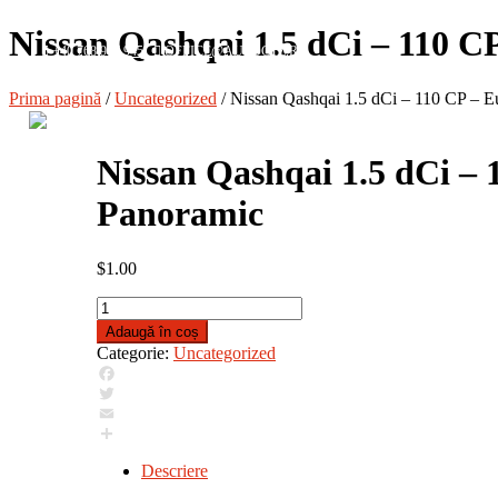
Nissan Qashqai 1.5 dCi – 110 C
+40 768 967 945
OFFICE@AUTOCTZ.RO
Prima pagină
/
Uncategorized
/ Nissan Qashqai 1.5 dCi – 110 CP – 
Nissan Qashqai 1.5 dCi – 
Panoramic
$
1.00
Cantitate
Nissan
Adaugă în coș
Qashqai
Categorie:
Uncategorized
1.5
dCi
Facebook
–
Twitter
110
Email
CP
Partajează
–
Descriere
Euro