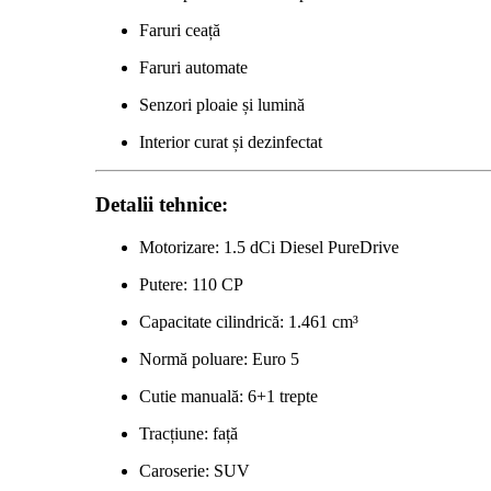
Faruri ceață
Faruri automate
Senzori ploaie și lumină
Interior curat și dezinfectat
Detalii tehnice:
Motorizare: 1.5 dCi Diesel PureDrive
Putere: 110 CP
Capacitate cilindrică: 1.461 cm³
Normă poluare: Euro 5
Cutie manuală: 6+1 trepte
Tracțiune: față
Caroserie: SUV