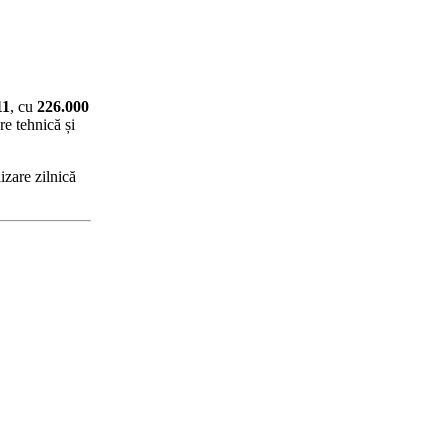
11
, cu
226.000
re tehnică și
izare zilnică