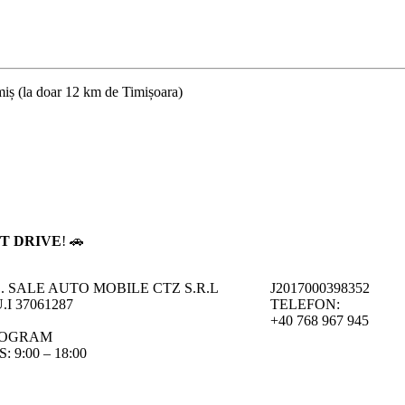
miș (la doar 12 km de Timișoara)
T DRIVE
! 🚗
C. SALE AUTO MOBILE CTZ S.R.L
J2017000398352
.I 37061287
TELEFON:
+40 768 967 945
OGRAM
 S: 9:00 – 18:00