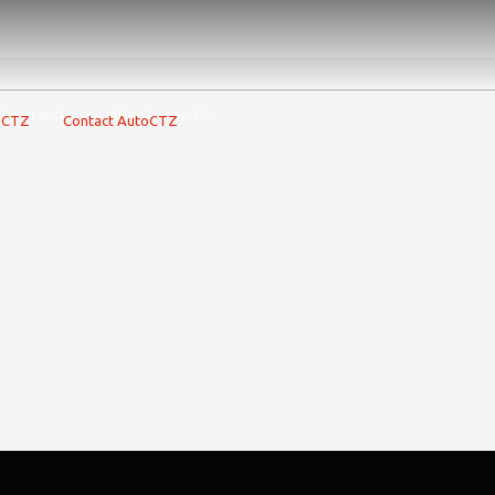
above and press return to search.
toCTZ
Contact AutoCTZ