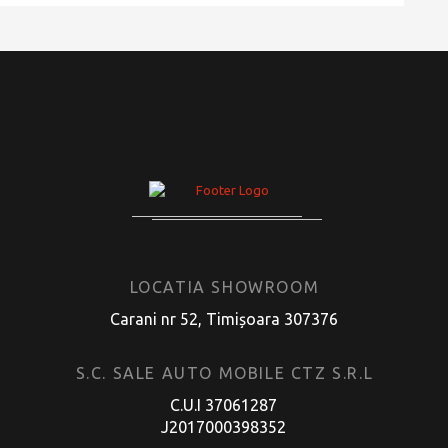
LOCATIA SHOWROOM
Carani nr 52, Timișoara 307376
S.C. SALE AUTO MOBILE CTZ S.R.L
C.U.I 37061287
J2017000398352