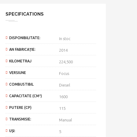
SPECIFICATIONS
DISPONIBILITATE:
In stoc
AN FABRICAȚIE:
2014
KILOMETRAJ
224,500
VERSIUNE
Focus
COMBUSTIBIL
Diesel
CAPACITATE (CM³)
1600
PUTERE (CP)
115
TRANSMISIE:
Manual
UȘI:
5