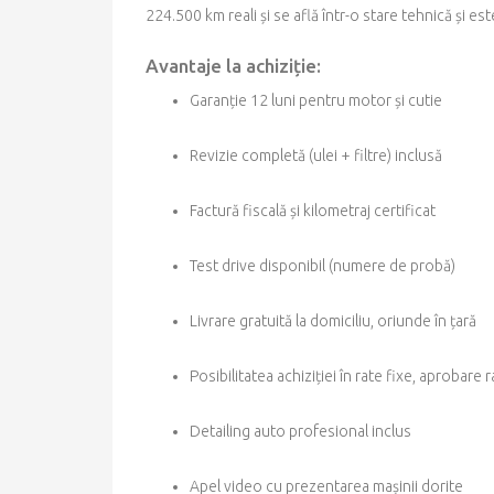
224.500 km reali și se află într-o stare tehnică și es
Avantaje la achiziție:
Garanție 12 luni pentru motor și cutie
Revizie completă (ulei + filtre) inclusă
Factură fiscală și kilometraj certificat
Test drive disponibil (numere de probă)
Livrare gratuită la domiciliu, oriunde în țară
Posibilitatea achiziției în rate fixe, aprobare
Detailing auto profesional inclus
Apel video cu prezentarea mașinii dorite