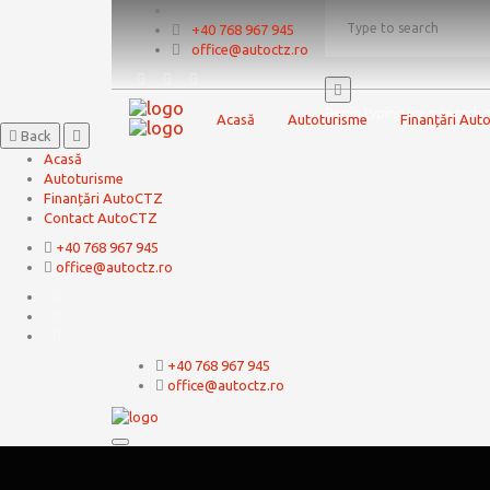
+40 768 967 945
office@autoctz.ro
Begin typing your search 
Acasă
Autoturisme
Finanțări Au
Back
Acasă
Autoturisme
Finanțări AutoCTZ
Contact AutoCTZ
+40 768 967 945
office@autoctz.ro
+40 768 967 945
office@autoctz.ro