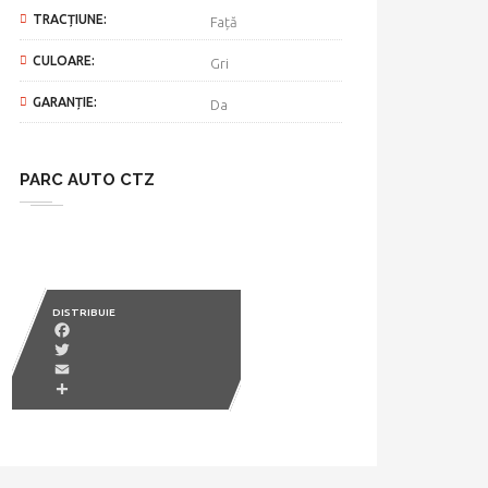
TRACȚIUNE:
Față
CULOARE:
Gri
GARANȚIE:
Da
PARC AUTO CTZ
DISTRIBUIE
Facebook
Twitter
Email
Partajează