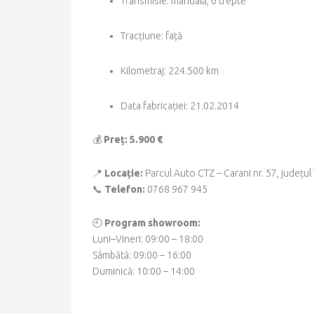
Transmisie: manuală, 6 trepte
Tracțiune: față
Kilometraj: 224.500 km
Data fabricației: 21.02.2014
💰
Preț: 5.900 €
📍
Locație:
Parcul Auto CTZ – Carani nr. 57, județul
📞
Telefon:
0768 967 945
🕘
Program showroom:
Luni–Vineri: 09:00 – 18:00
Sâmbătă: 09:00 – 16:00
Duminică: 10:00 – 14:00