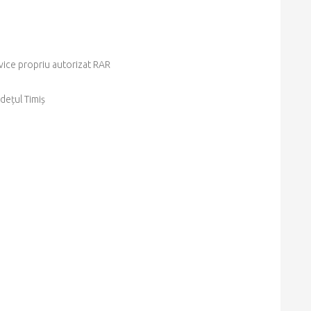
rvice propriu autorizat RAR
udețul Timiș