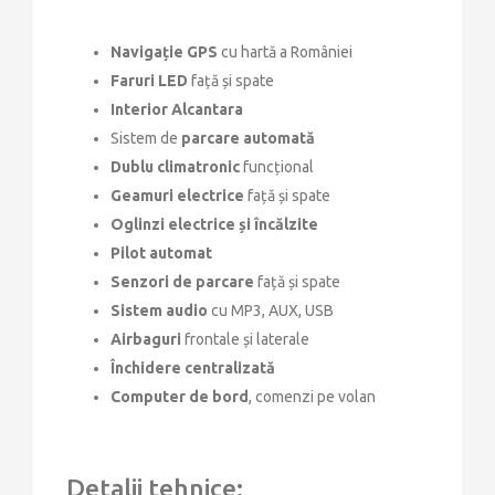
Navigație GPS
cu hartă a României
Faruri LED
față și spate
Interior Alcantara
Sistem de
parcare automată
Dublu climatronic
funcțional
Geamuri electrice
față și spate
Oglinzi electrice și încălzite
Pilot automat
Senzori de parcare
față și spate
Sistem audio
cu MP3, AUX, USB
Airbaguri
frontale și laterale
Închidere centralizată
Computer de bord
, comenzi pe volan
Detalii tehnice: