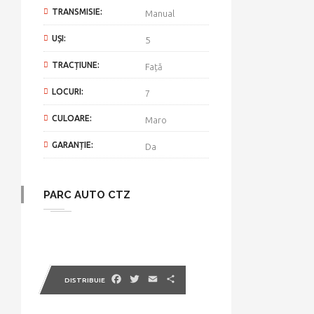
TRANSMISIE:
Manual
UȘI:
5
TRACȚIUNE:
Față
LOCURI:
7
CULOARE:
Maro
GARANȚIE:
Da
PARC AUTO CTZ
Facebook
Twitter
Email
Partajează
DISTRIBUIE