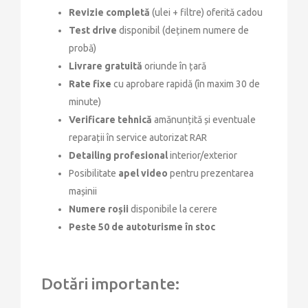
Revizie completă
(ulei + filtre) oferită cadou
Test drive
disponibil (deținem numere de
probă)
Livrare gratuită
oriunde în țară
Rate fixe
cu aprobare rapidă (în maxim 30 de
minute)
Verificare tehnică
amănunțită și eventuale
reparații în service autorizat RAR
Detailing profesional
interior/exterior
Posibilitate
apel video
pentru prezentarea
mașinii
Numere roșii
disponibile la cerere
Peste 50 de autoturisme în stoc
Dotări importante: